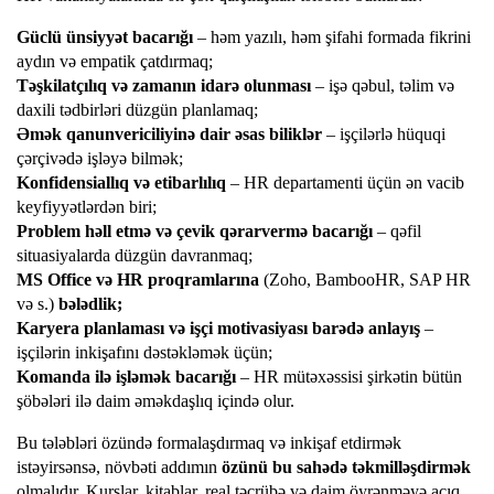
Güclü ünsiyyət bacarığı
– həm yazılı, həm şifahi formada fikrini
aydın və empatik çatdırmaq;
Təşkilatçılıq və zamanın idarə olunması
– işə qəbul, təlim və
daxili tədbirləri düzgün planlamaq;
Əmək qanunvericiliyinə dair əsas biliklər
– işçilərlə hüquqi
çərçivədə işləyə bilmək;
Konfidensiallıq və etibarlılıq
– HR departamenti üçün ən vacib
keyfiyyətlərdən biri;
Problem həll etmə və çevik qərarvermə bacarığı
– qəfil
situasiyalarda düzgün davranmaq;
MS Office və HR proqramlarına
(Zoho, BambooHR, SAP HR
və s.)
bələdlik;
Karyera planlaması və işçi motivasiyası barədə anlayış
–
işçilərin inkişafını dəstəkləmək üçün;
Komanda ilə işləmək bacarığı
– HR mütəxəssisi şirkətin bütün
şöbələri ilə daim əməkdaşlıq içində olur.
Bu tələbləri özündə formalaşdırmaq və inkişaf etdirmək
istəyirsənsə, növbəti addımın
özünü bu sahədə təkmilləşdirmək
olmalıdır. Kurslar, kitablar, real təcrübə və daim öyrənməyə açıq