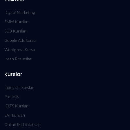
Digital Marketing
SMM Kursları
SEO Kursları
Google Ads kursu
Wordpress Kursu
İnsan Resursları
Kurslar
İngilis dili kurslari
Pre-Ielts
IELTS Kursları
SAT kursları
Online IELTS dərsləri