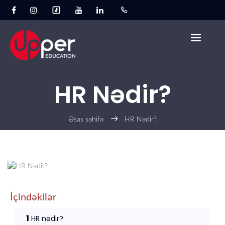
HR Nədir?
Əsas səhifə
HR Nədir?
İçindəkilər
1
HR nədir?