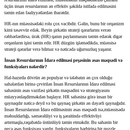
üçün insan resurslarının ən effektiv şəkildə istifadə edilməsini
təmin edən fəaliyyətlərdən ibarətdir.
HR-nın müəssisədəki rolu çox vacibdir. Gəlin, bunu bir orqanizm
kimi təsəvvür edək. Beyin şirkətin strateji qərarlarını verən
rəhbərlərdirsə, ürək (HR) qanın paylanmasını təmin edərək digər
orqanların işini təmin edir. HR düzgün işləmədikdə, müəssisə
strateji qərarlar verə bilməz və nəticədə uğursuzluq yaşanır.
İnsan Resurslarının İdarə edilməsi peşəsinin əsas
məqsədi və
funksiyaları nələrdir?
Hal-hazırda dövrün ən populyar və tələbatın ən çox olduğu
sahələrdən birinə çevirilən İnsan Resurslarının İdarə edilməsi
sahəsinin əsas vəzifəsi şirkətin məqsədini və strategiyasını
müəyyənləşdirməkdən başlayır. HR sahəsinə görə insan bir
qaynaqdır nəticə deyil və bu qaynaq şirkətin ən dəyərli qaynağıdır.
İnsan Resurslarının İdarə edilməsinin əsas məqsədi isə,müəssisədə
məhsuldarlığı, səmərəliliyi və iş şəraitində effektivliyi
artırmaqla,rəqabətdə üstünlüyü təmin etməkdir. Bu sahənin bir
neçə əsas funksiyası vardır, funksiyaların hərbirinə bir puzzle