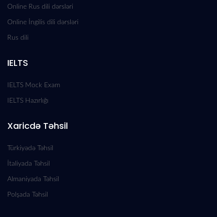
Online Rus dili dərsləri
Online İngilis dili dərsləri
Rus dili
IELTS
IELTS Mock Exam
IELTS Hazırlığı
Xaricdə Təhsil
Türkiyədə Təhsil
İtaliyada Təhsil
Almaniyada Təhsil
Polşada Təhsil