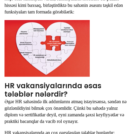
hissəsi kimi baxsaq, birləştirdiktə bu sahənin əsasını təşkil edən
funksiyaları tam formada görəbilərik:
HR vakansiyalarında əsas
tələblər nələrdir?
Əgər HR sahəsində ilk addımlarını atmaq istəyirsənsə, səndən nə
gözlənildiyini bilmək çox önəmlidir. Çünki bu sahədə yalnız
diplom və sertifikatlar deyil, eyni zamanda şəxsi keyfiyyətlər və
praktiki bacarıqlar da vacib rol oynayır.
HR vakansiyalarında ən çox qarşılaşılan tələblər bunlardır: