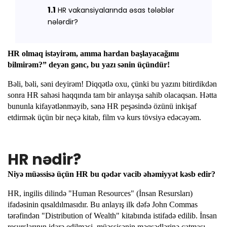
1.1
HR vakansiyalarında əsas tələblər
nələrdir?
HR olmaq istəyirəm, amma hardan başlayacağımı
bilmirəm?” deyən gənc, bu yazı sənin üçündür!
Bəli, bəli, səni deyirəm! Diqqətlə oxu, çünki bu yazını bitirdikdən
sonra HR sahəsi haqqında tam bir anlayışa sahib olacaqsan. Hətta
bununla kifayətlənməyib, sənə HR peşəsində özünü inkişaf
etdirmək üçün bir neçə kitab, film və kurs tövsiyə edəcəyəm.
HR nədir?
Niyə müəssisə üçün HR bu qədər vacib əhəmiyyət kəsb edir?
HR, ingilis dilində "Human Resources" (İnsan Resursları)
ifadəsinin qısaldılmasıdır. Bu anlayış ilk dəfə John Commas
tərəfindən "Distribution of Wealth" kitabında istifadə edilib. İnsan
resurslarının idarə edilməsi, müəssisənin məqsədlərinə çatması