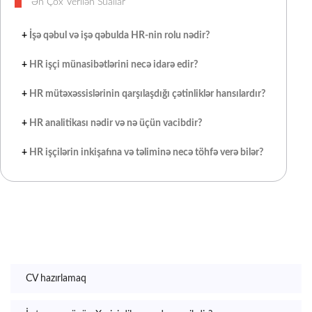
Ən Çox Verilən Suallar
+
İşə qəbul və işə qəbulda HR-nin rolu nədir?
+
HR işçi münasibətlərini necə idarə edir?
+
HR mütəxəssislərinin qarşılaşdığı çətinliklər hansılardır?
+
HR analitikası nədir və nə üçün vacibdir?
+
HR işçilərin inkişafına və təliminə necə töhfə verə bilər?
CV hazırlamaq