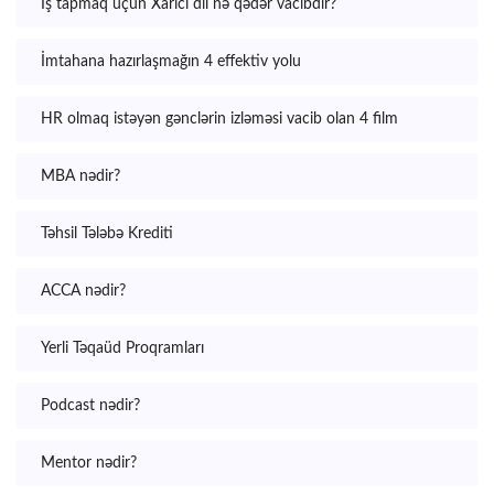
İş tapmaq üçün Xarici dil nə qədər vacibdir?
İmtahana hazırlaşmağın 4 effektiv yolu
HR olmaq istəyən gənclərin izləməsi vacib olan 4 film
MBA nədir?
Təhsil Tələbə Krediti
ACCA nədir?
Yerli Təqaüd Proqramları
Podcast nədir?
Mentor nədir?