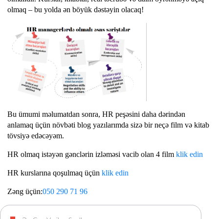
olmaq – bu yolda ən böyük dəstəyin olacaq!
Bu ümumi məlumatdan sonra, HR peşəsini daha dərindən
anlamaq üçün növbəti blog yazılarımda sizə bir neçə film və kitab
tövsiyə edəcəyəm.
HR olmaq istəyən gənclərin izləməsi vacib olan 4 film
klik edin
HR kurslarına qoşulmaq üçün
klik edin
Zəng üçün:
050 290 71 96