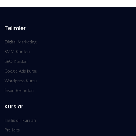
Təlimlər
Digital Marketing
SMM Kursları
SEO Kursları
Google Ads kursu
Wordpress Kursu
İnsan Resursları
Kurslar
İngilis dili kurslari
Pre-Ielts