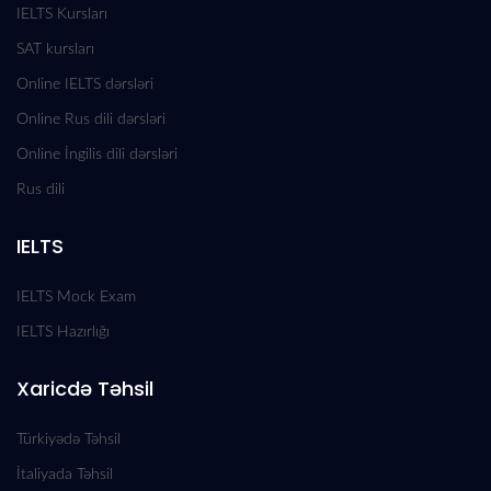
IELTS Kursları
SAT kursları
Online IELTS dərsləri
Online Rus dili dərsləri
Online İngilis dili dərsləri
Rus dili
IELTS
IELTS Mock Exam
IELTS Hazırlığı
Xaricdə Təhsil
Türkiyədə Təhsil
İtaliyada Təhsil