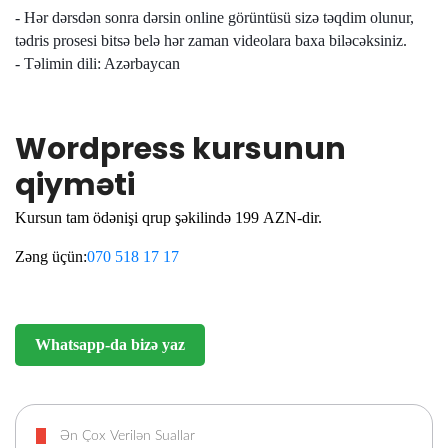
- Hər dərsdən sonra dərsin online görüntüsü sizə təqdim olunur,
tədris prosesi bitsə belə hər zaman videolara baxa biləcəksiniz.
- Təlimin dili: Azərbaycan
Wordpress kursunun
qiyməti
Kursun tam ödənişi qrup şəkilində 199 AZN-dir.
Zəng üçün:
070 518 17 17
Whatsapp-da bizə yaz
Ən Çox Verilən Suallar