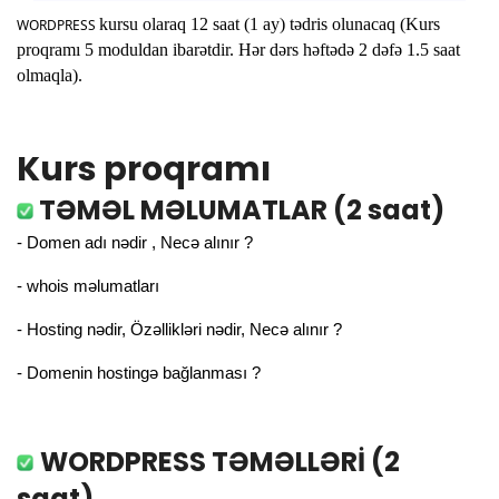
kursu olaraq 12 saat (1 ay) tədris olunacaq (Kurs
WORDPRESS
proqramı 5 moduldan ibarətdir. Hər dərs həftədə 2 dəfə 1.5 saat
olmaqla).
Kurs proqramı
TƏMƏL MƏLUMATLAR (2 saat)
- Domen adı nədir , Necə alınır ?
- whois məlumatları
- Hosting nədir, Özəllikləri nədir, Necə alınır ?
- Domenin hostingə bağlanması ?
WORDPRESS TƏMƏLLƏRİ (2
saat)