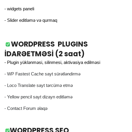
- widgets paneli
- Slider editləmə və qurmaq
WORDPRESS PLUGINS
İDARƏETMƏSİ (2 saat)
- Plugin yüklənməsi, silinmesi, aktivasiya edilməsi
- WP Fastest Cache sayt sürətləndirmə
- Loco Translate sayt tərcümə etmə
- Yellow pencil sayt dizayn editləmə
- Contact Forum əlaqə
WORDPRESS SEO