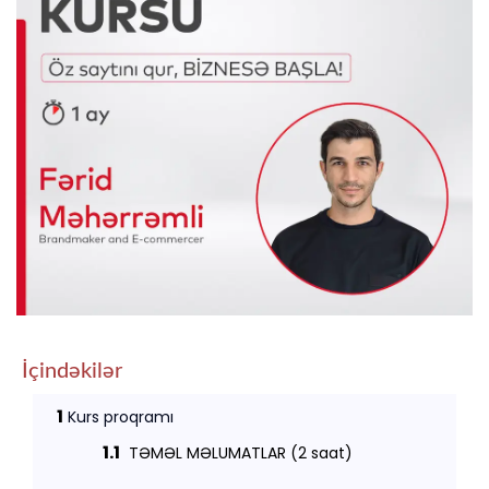
İçindəkilər
1
Kurs proqramı
1.1
TƏMƏL MƏLUMATLAR (2 saat)