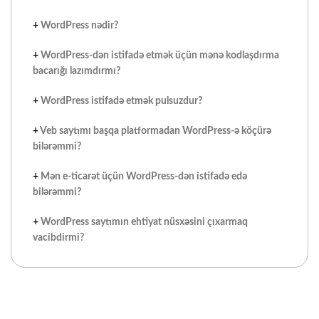
+
WordPress nədir?
+
WordPress-dən istifadə etmək üçün mənə kodlaşdırma
bacarığı lazımdırmı?
+
WordPress istifadə etmək pulsuzdur?
+
Veb saytımı başqa platformadan WordPress-ə köçürə
bilərəmmi?
+
Mən e-ticarət üçün WordPress-dən istifadə edə
bilərəmmi?
+
WordPress saytımın ehtiyat nüsxəsini çıxarmaq
vacibdirmi?