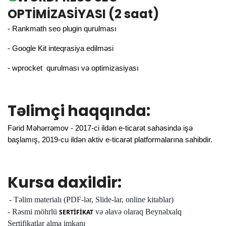
OPTİMİZASİYASI (2 saat)
- Rankmath seo plugin qurulması
- Google Kit inteqrasiya edilməsi
- wprocket qurulması və optimizasiyası
Təlimçi haqqında:
Fərid Məhərrəmov - 2017-ci ildən e-ticarət sahəsində işə
başlamış, 2019-cu ildən aktiv e-ticarət platformalarına sahibdir.
Kursa daxildir:
- Təlim materialı (PDF-lər, Slide-lar, online kitablar)
- Rəsmi möhrlü
və əlavə olaraq Beynəlxalq
SERTİFİKAT
Sertifikatlar alma imkanı