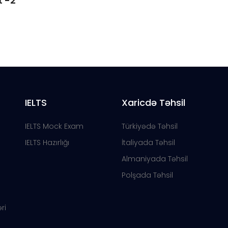
t -2
IELTS
Xaricdə Təhsil
IELTS Mock Exam
Türkiyədə Təhsil
IELTS Hazırlığı
İtaliyada Təhsil
Almaniyada Təhsil
Polşada Təhsil
ri