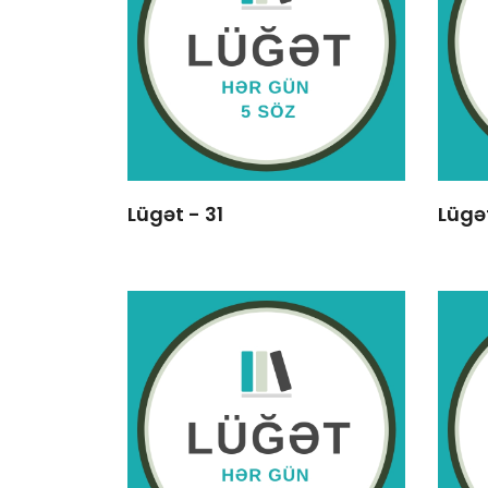
Lügət - 31
Lügə