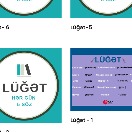
t- 6
Lüğət-5
Lüğət - 1