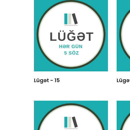
Lügət - 15
Lügət