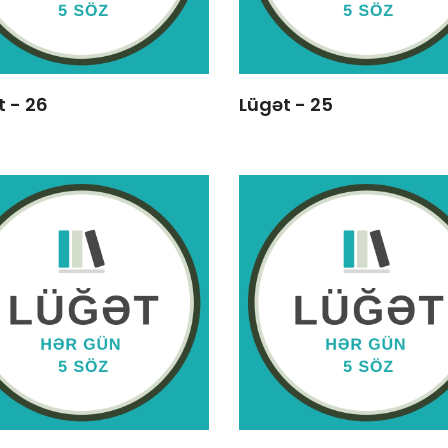
t - 26
Lügət - 25