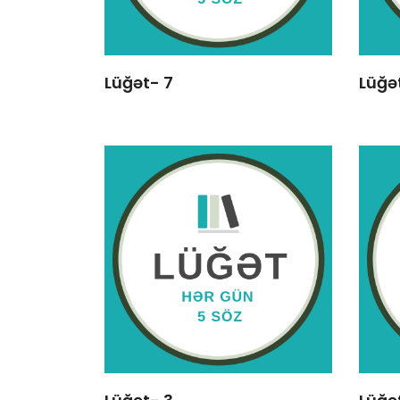
Lüğət- 7
Lüğə