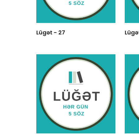
Lügət - 27
Lügə