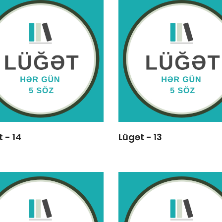
 - 14
Lügət - 13