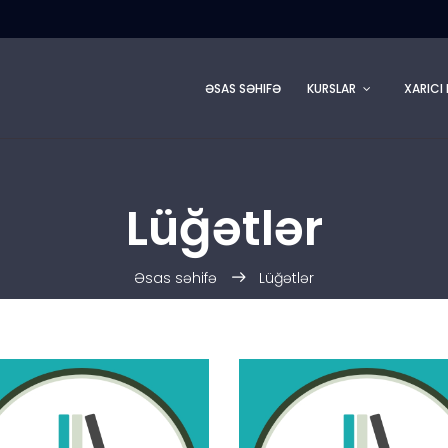
ƏSAS SƏHIFƏ
KURSLAR
XARICI 
Lüğətlər
Əsas səhifə
Lüğətlər