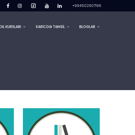
+994502907196
DIL KURSLARI
XARİCDƏ TƏHSİL
BLOGLAR