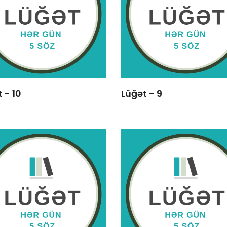
 - 10
Lüğət - 9