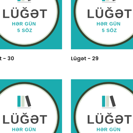
t - 30
Lügət - 29