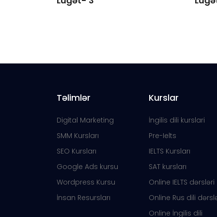
Lüğət- 3
Lüğə
Təlimlər
Kurslar
Digital Marketing
İngilis dili kurslari
SMM Kursları
Pre-Ielts
SEO Kursları
IELTS Kursları
Google Ads kursu
SAT kursları
Wordpress Kursu
Online IELTS dərsləri
İnsan Resursları
Online Rus dili dərslə
Online İngilis dili