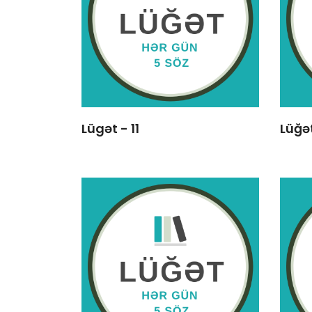
Lügət - 11
Lüğət