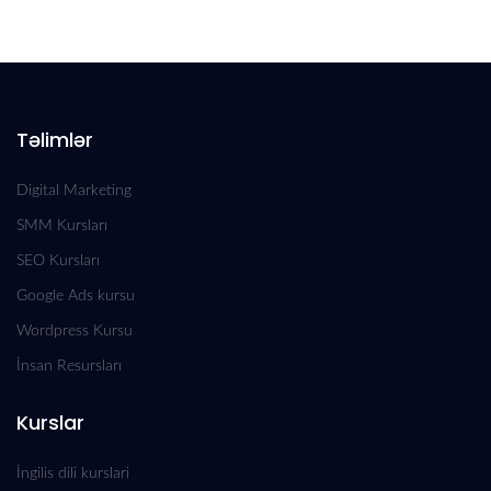
Təlimlər
Digital Marketing
SMM Kursları
SEO Kursları
Google Ads kursu
Wordpress Kursu
İnsan Resursları
Kurslar
İngilis dili kurslari