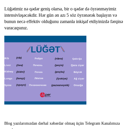
Lüğətimiz nə qədər geniş olarsa, bir o qədər də öyrənməyimiz
intensivləşəcəkdir. Hər gün ən azı 5 söz öyrənərək başlayın və
bunun necə effektiv olduğunu zamanla inkişaf etdiyinizdə fərqinə
varacaqsınız.
Blog yazılarımızdan dərhal xəbərdar olmaq üçün Telegram Kanalımıza