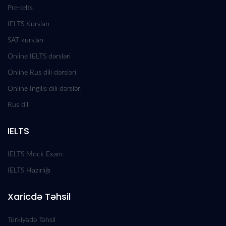
Pre-Ielts
IELTS Kursları
SAT kursları
Online IELTS dərsləri
Online Rus dili dərsləri
Online İngilis dili dərsləri
Rus dili
IELTS
IELTS Mock Exam
IELTS Hazırlığı
Xaricdə Təhsil
Türkiyədə Təhsil