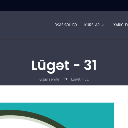
ƏSAS SƏHIFƏ
KURSLAR
XARICI D
Lügət - 31
Əsas səhifə
Lügət - 31