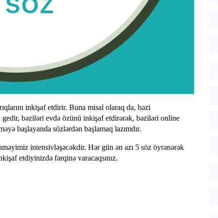
rıqlarını inkişaf etdirir. Buna misal olaraq da, bəzi
a
gedir, bəziləri evdə özünü inkişaf etdirərək, bəziləri online
yrənməyə başlayanda sözlərdən başlamaq lazımdır.
ənməyimiz intensivləşəcəkdir. Hər gün ən azı 5 söz öyrənərək
kişaf etdiyinizdə fərqinə varacaqsınız.