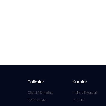
Təlimlər
Kurslar
Digital Marketing
İngilis dili kurslari
SMM Kursları
Pre-Ielts