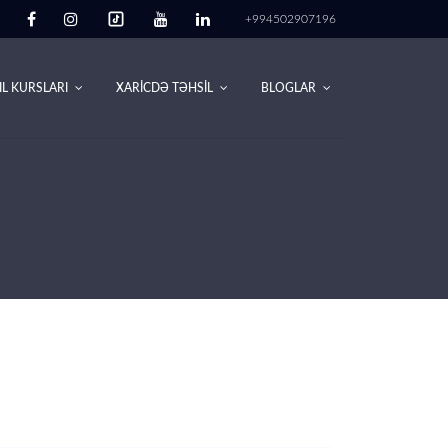
+994502907196
IL KURSLARI
XARİCDƏ TƏHSİL
BLOGLAR