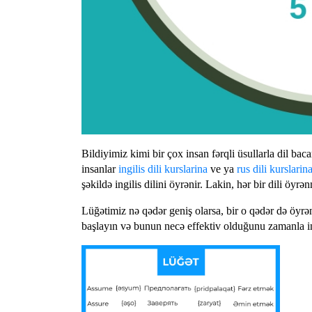
Bildiyimiz kimi bir çox insan fərqli üsullarla dil baca
insanlar
ingilis dili kurslarina
ve ya
rus dili kurslarin
şəkildə ingilis dilini öyrənir. Lakin, hər bir dili ö
Lüğətimiz nə qədər geniş olarsa, bir o qədər də öyr
başlayın və bunun necə effektiv olduğunu zamanla in