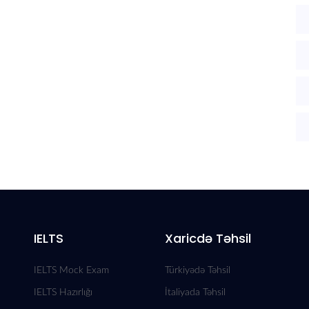
IELTS
Xaricdə Təhsil
IELTS Mock Exam
Türkiyədə Təhsil
IELTS Hazırlığı
İtaliyada Təhsil