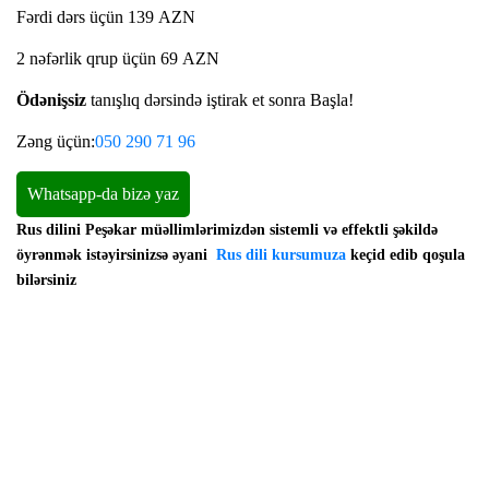
Fərdi dərs üçün 139 AZN
2 nəfərlik qrup üçün 69 AZN
Ödənişsiz
tanışlıq dərsində iştirak et sonra Başla!
Zəng üçün:
050 290 71 96
Rus dilini Peşəkar müəllimlərimizdən sistemli və effektli şəkildə
öyrənmək istəyirsinizsə əyani
Rus dili kursumuza
keçid edib qoşula
bilərsiniz