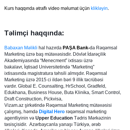
Kurs haqqında ətraflı video məlumat üçün
klikləyin
.
Təlimçi haqqında:
Babaxan Məlikli
h
al hazırda
PAŞA Bank-
da Rəqəmsal
Marketinq üzrə baş mütəxəsisdir.
Dövlət İdarəçilik
Akademiyasında “Menecment” ixtisası üzrə
bakalavr, İqtisad Universitetində “Marketinq”
ixtisasında magistratura təhsili almışdır. Rəqəmsal
Marketing üzrə 2015 ci ildən bəri 9 illik təcrübəsi
vardır. Global E. Counsalting, HrSchool, Gradfeld,
Edukhana, Business House, Buta Klinika, Smart Control,
Draft Construction, Pickvisa,
Vizam.az şi
rkətində
Rəqəmsal Marketinq mütəxəsisi
çalışmış, həmdə
Digital Hero
rəqəmsal marketing
agentliyinin və
Upper Education
Tədris Mərkəzinin
təsisçisidir. Azərbaycanla yanaşı Türkiyə, ərəb