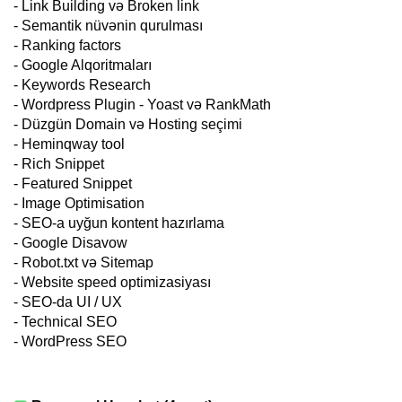
- Link Building və Broken link
- Semantik nüvənin qurulması
- Ranking factors
- Google Alqoritmaları
- Keywords Research
- Wordpress Plugin - Yoast və RankMath
- Düzgün Domain və Hosting seçimi
- Heminqway tool
- Rich Snippet
- Featured Snippet
- Image Optimisation
- SEO-a uyğun kontent hazırlama
- Google Disavow
- Robot.txt və Sitemap
- Website speed optimizasiyası
- SEO-da UI / UX
- Technical SEO
- WordPress SEO