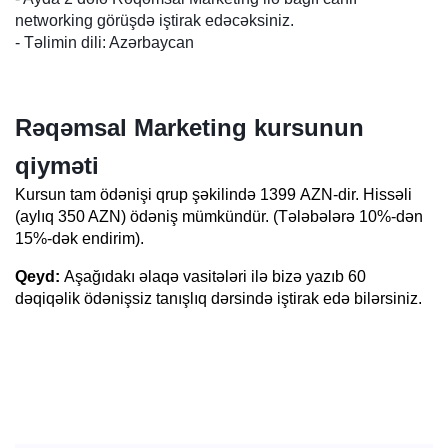
networking görüşdə iştirak edəcəksiniz.
- Təlimin dili: Azərbaycan
Rəqəmsal Marketing
kursunun
qiyməti
Kursun tam ödənişi qrup şəkilində 1399 AZN-dir. Hissəli
(aylıq 350 AZN) ödəniş mümkündür. (Tələbələrə 10%-dən
15%-dək endirim).
Qeyd:
Aşağıdakı əlaqə vasitələri ilə bizə yazıb 60
dəqiqəlik ödənişsiz tanışlıq dərsində iştirak edə bilərsiniz.