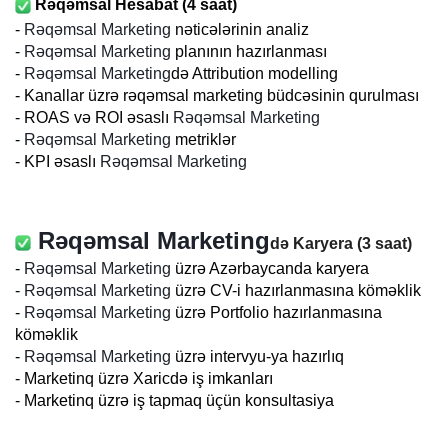
Rəqəmsal Hesabat (4 saat)
-
Rəqəmsal Marketing
nəticələrinin analiz
-
Rəqəmsal Marketing
planının hazırlanması
-
Rəqəmsal Marketing
də Attribution modelling
- Kanallar üzrə rəqəmsal marketing büdcəsinin qurulması
- ROAS və ROI əsaslı
Rəqəmsal Marketing
-
Rəqəmsal Marketing
metriklər
- KPI əsaslı
Rəqəmsal Marketing
Rəqəmsal Marketing
də Karyera (3 saat)
-
Rəqəmsal Marketing
üzrə Azərbaycanda karyera
-
Rəqəmsal Marketing
üzrə CV-i hazırlanmasına köməklik
-
Rəqəmsal Marketing
üzrə Portfolio
hazırlanmasına
köməklik
-
Rəqəmsal Marketing
üzrə intervyu-ya hazırlıq
-
Marketinq üzrə
Xaricdə iş imkanları
-
Marketinq üzrə iş tapmaq üçün konsultasiya