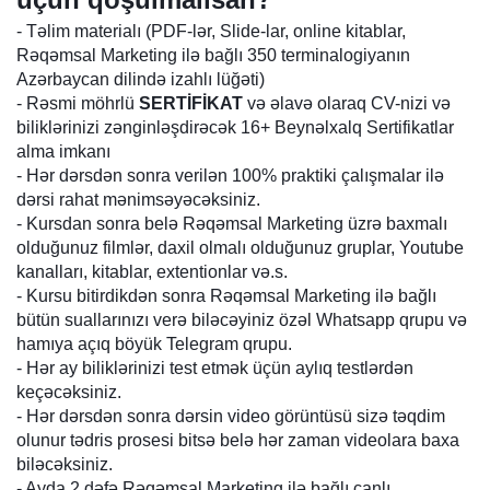
- Təlim materialı (PDF-lər, Slide-lar, online kitablar,
Rəqəmsal Marketing
ilə bağlı 350 terminalogiyanın
Azərbaycan dilində izahlı lüğəti)
- Rəsmi möhrlü
SERTİFİKAT
və əlavə olaraq CV-nizi və
biliklərinizi zənginləşdirəcək 16+ Beynəlxalq Sertifikatlar
alma imkanı
- Hər dərsdən sonra verilən 100% praktiki çalışmalar ilə
dərsi rahat mənimsəyəcəksiniz.
- Kursdan sonra belə
Rəqəmsal Marketing
üzrə baxmalı
olduğunuz filmlər, daxil olmalı olduğunuz gruplar, Youtube
kanalları, kitablar, extentionlar və.s.
- Kursu bitirdikdən sonra
Rəqəmsal Marketing
ilə bağlı
bütün suallarınızı verə biləcəyiniz özəl Whatsapp qrupu və
hamıya açıq böyük Telegram qrupu.
- Hər ay biliklərinizi test etmək üçün aylıq testlərdən
keçəcəksiniz.
- Hər dərsdən sonra dərsin video görüntüsü sizə təqdim
olunur tədris prosesi bitsə belə hər zaman videolara baxa
biləcəksiniz.
- Ayda 2 dəfə
Rəqəmsal Marketing
ilə bağlı canlı